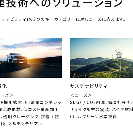
連技術
へのソリューション
ステナビリティ」の3つのキーカテゴリーに対しニーズに応えます。
量化
サステナビリティ
ニーズ＞
＜ニーズ＞
RP採用拡大、GF軽量コンポジッ
SDGs / CO2削減、循環社会実
、発泡成形材、低コスト量産加工
リサイクル材の実装、バイオ材料
、透明グレージング、接着 / 接
CCU、グリーン水素技術
技術、マルチマテリアル