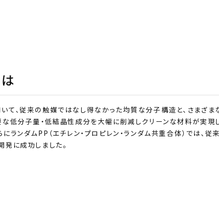
とは
用いて、従来の触媒ではなし得なかった均質な分子構造と、さまざま
不要な低分子量・低結晶性成分を大幅に削減しクリーンな材料が実現
にランダムPP（エチレン・プロピレン・ランダム共重合体）では、従
開発に成功しました。