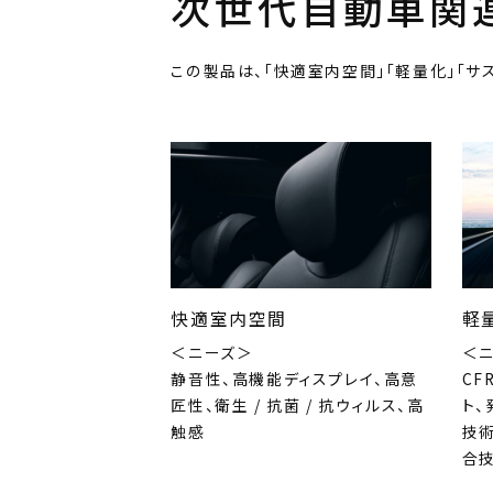
次世代自動車関
この製品は、「快適室内空間」「軽量化」「サ
快適室内空間
軽
＜ニーズ＞
＜
静音性、高機能ディスプレイ、高意
CF
匠性、衛生 / 抗菌 / 抗ウィルス、高
ト
触感
技術
合