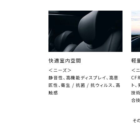
快適室内空間
軽
＜ニーズ＞
＜
静音性、高機能ディスプレイ、高意
CF
匠性、衛生 / 抗菌 / 抗ウィルス、高
ト
触感
技術
合
そ