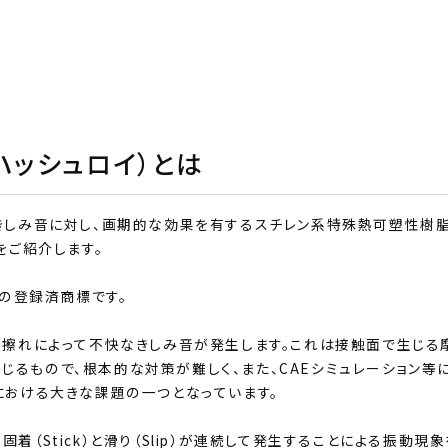
（ハッシュロイ）とは
きしみ音に対し、画期的な効果を有するスチレン系特殊熱可塑性樹
ズをご紹介します。
会社の登録済商標です。
の擦れによって不快なきしみ音が発生します。これは接触面で生じる
て生じるもので、根本的な対策が難しく、また、CAEシミュレーション等
における大きな課題の一つとなっています。
現象： 固着（Stick）と滑り（Slip）が連続して発生することによる振動現