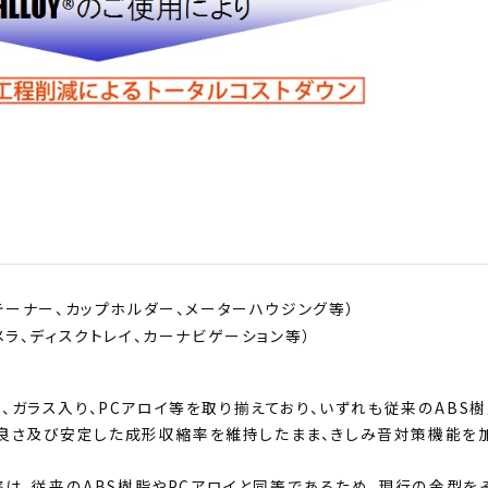
、ガラス入り、PCアロイ等を取り揃えており、いずれも従来のABS
良さ及び安定した成形収縮率を維持したまま、きしみ音対策機能を
縮率は、従来のABS樹脂やPCアロイと同等であるため、現行の金型を