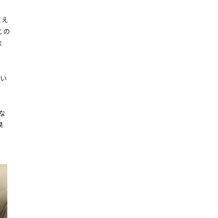
超え
この
ま
てい
な
果