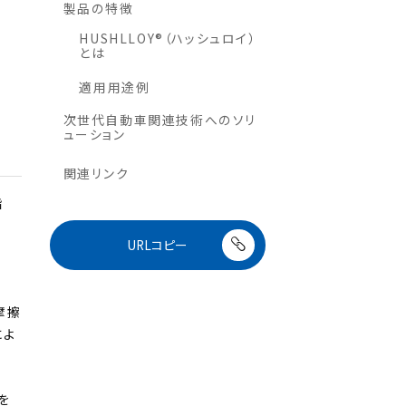
製品の特徴
HUSHLLOY®（ハッシュロイ）
とは
適用用途例
次世代自動車関連技術へのソリ
ューション
関連リンク
脂
URLコピー
摩擦
によ
象を