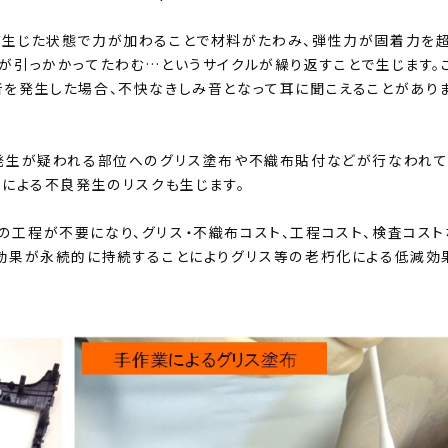
が生じた状態で力が加わることで材料がたわみ、弾性力が固着力を
が引っかかってたわむ…というサイクルが繰り返すことで生じます。
音を発生した場合、不快なきしみ音となって耳に聞こえることがあり
音発生が疑われる部位へのグリス塗布や不織布貼付などが行なわれ
スによる不良発生のリスクも生じます。
れらの工程が不要になり、グリス・不織布コスト、工程コスト、検査コスト
、効果が永続的に持続することによりグリス等の老朽化による低減効