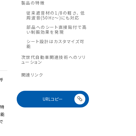
製品の特徴
従来遮音材の1/8の軽さ、 低
周波音(50Hz～)にも対応
部品へのシート直接貼付で高
い制振効果を発現
シート設計はカスタマイズ可
能
次世代自動車関連技術へのソリ
ューション
関連リンク
呼
URLコピー
る特
性能
で