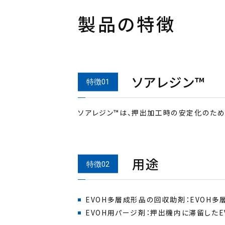
製品の特徴
ソアレジン™
ソアレジン™は、押出加工時の安定化のため
用途
EVOH用パージ剤：押出機内に滞留したE