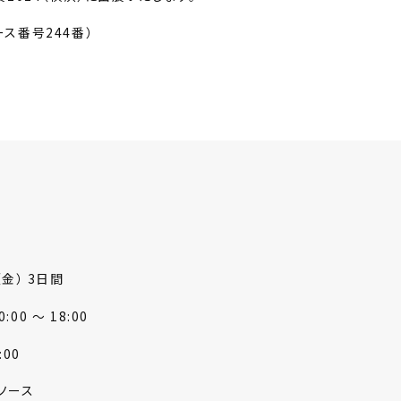
ース番号244番）
（金） 3日間
0 ～ 18:00
00
ノース