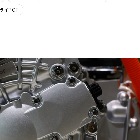
ライ™CF