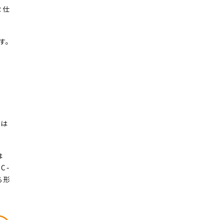
な仕
す。
ーは
は
C-
る形