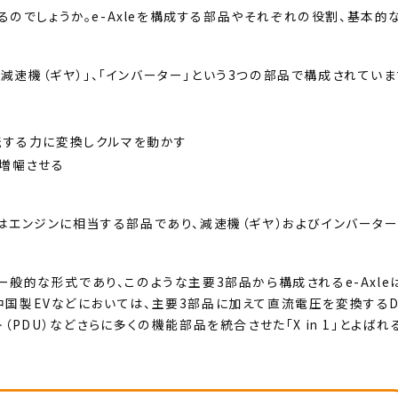
いるのでしょうか。e-Axleを構成する部品やそれぞれの役割、基本的
、「減速機（ギヤ）」、「インバーター」という3つの部品で構成されていま
転する力に変換しクルマを動かす
・増幅させる
はエンジンに相当する部品であり、減速機（ギヤ）およびインバータ
般的な形式であり、このような主要3部品から構成されるe-Axle
新の中国製EVなどにおいては、主要3部品に加えて直流電圧を変換するD
PDU）などさらに多くの機能部品を統合させた「X in 1」とよばれ