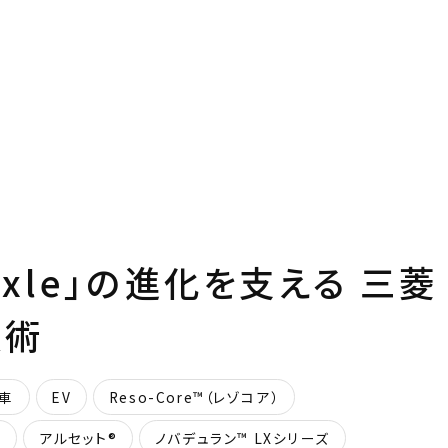
Axle」の進化を支える 三菱
技術
車
EV
Reso-Core™（レゾコア）
T
アルセット®
ノバデュラン™ LXシリーズ