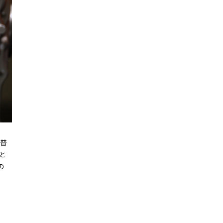
な普
と
の