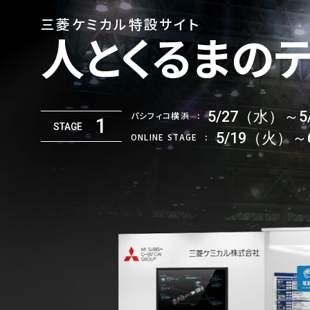
三菱ケミカル特設サイト
人とくるまの
5/27（水）～5
パシフィコ横浜
:
1
STAGE
5/19（火）～
ONLINE STAGE
: